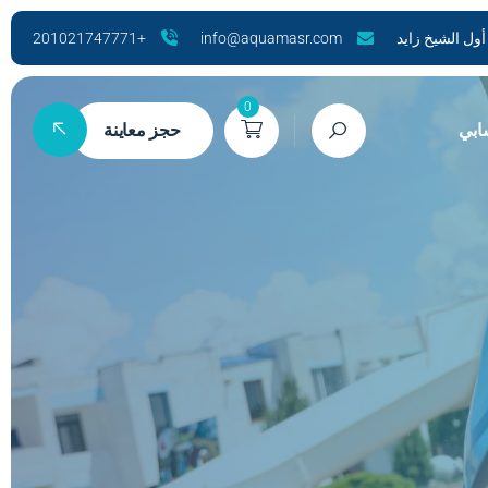
+201021747771
info@aquamasr.com
0
بي
حجز معاينة