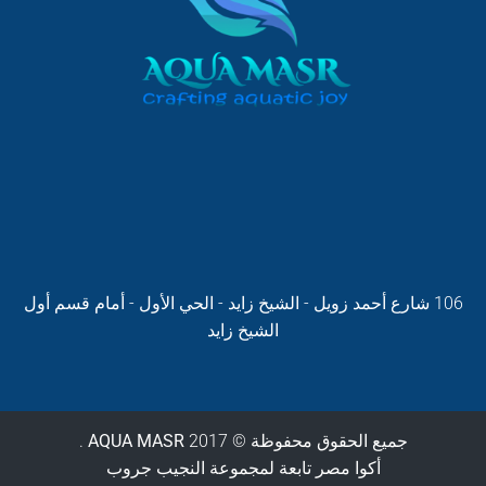
106 شارع أحمد زويل - الشيخ زايد - الحي الأول - أمام قسم أول
الشيخ زايد
جميع الحقوق محفوظة ©
2017 .
AQUA MASR
أكوا مصر تابعة لمجموعة النجيب جروب