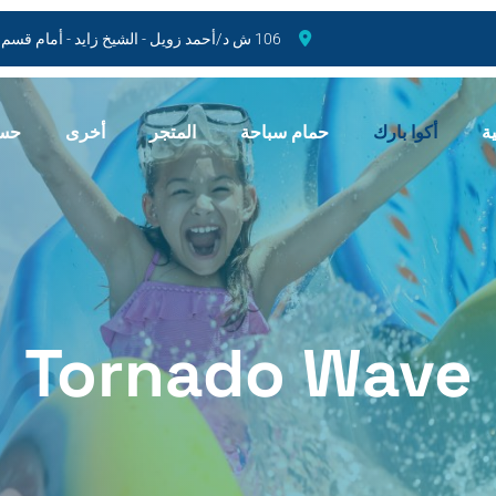
106 ش د/أحمد زويل - الشيخ زايد - أمام قسم أول الشيخ زايد
ة
أكوا بارك
حمام سباحة
المتجر
أخرى
حسا
Tornado Wave