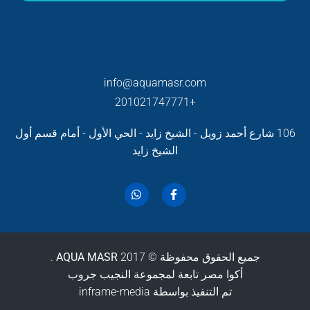
info@aquamasr.com
+201021747771
106 شارع أحمد زويل - الشيخ زايد - الحي الأول - أمام قسم أول
الشيخ زايد
جميع الحقوق محفوظة ©
2017 .
AQUA MASR
أكوا مصر تابعة لمجموعة النجيب جروب
تم التنفيذ بواسطة inframe-media