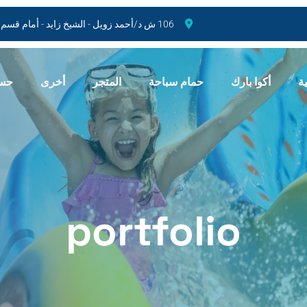
106 ش د/أحمد زويل - الشيخ زايد - أمام قسم أول الشيخ زايد
ة
أكوا بارك
حمام سباحة
المتجر
أخرى
حسا
portfolio