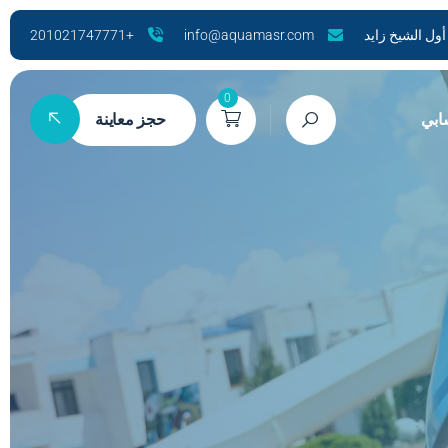
+201021747771
info@aquamasr.com
0
بي
حجز معاينة