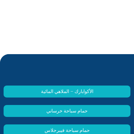
الأكوابارك – الملاهي المائية
حمام سباحة خرساني
حمام سباحة فيبرجلاس