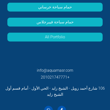
حمام سباحة خرساني
حمام سباحة فيبرجلاس
All Portfolio
info@aquamasr.com
+201021747771
106 شارع أحمد زويل - الشيخ زايد - الحي الأول - أمام قسم أول
الشيخ زايد