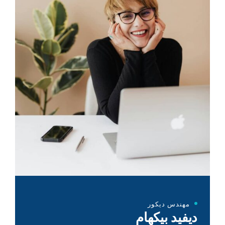
مهندس ديكور
ديفيد بيكهام