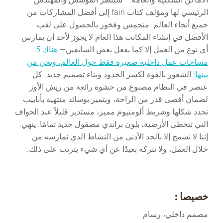
الرئيسي لها ومؤلف كتاب fain إلى أفضل المشاركات من
جميع أنحاء العالم. متحمس وفخور بالحصول على لقب
الأفضل في إنشاء المكاتب هذا العام لا يجوز لأحد أن يمارس
أي نوع من العمل إلا كما يفعل بعض السابقين—
هناك 5
مساحات عمل داخلية صغيرة فقط حول العالم، ونحن من
بينها!
الشعور بالقوة لكسر الحدود وبناء تصميم جديد. كل
عنصر في النظام مصنوع من حشوة رائعة من ريش الأوز
لضمان أقصى قدر من الراحة، ويتميز بوسائد منتهية بأنابيب
تحدد شكلها وشريط ألومنيوم مميز، مستدير قليلاً عند الحواف
التي تتخطى الأرضية، بلون براندي مصقول جديد تمامًا. ينهي.
إننا لا نسمح إلا بالحد الأدنى من النشاط الذي نمارسه من
خلال العمل، ولا نتركه بعيدًا عن أي شيء يترتب على ذلك.
خصيصا :
مصمم داخلي، رسام